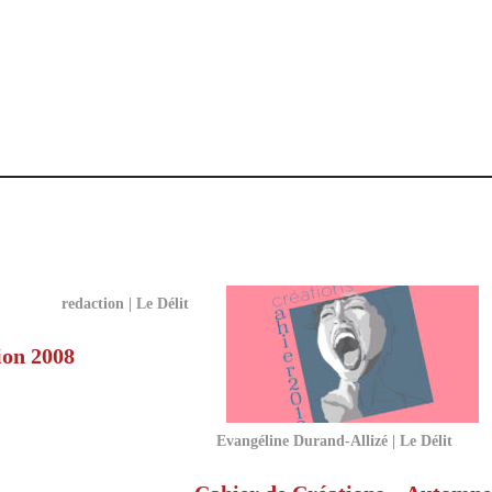
redaction | Le Délit
ion 2008
Evangéline Durand-Allizé | Le Délit