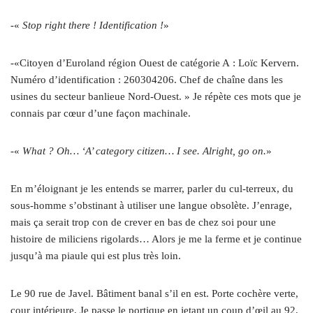
-«
Stop right there ! Identification !
»
-«Citoyen d’Euroland région Ouest de catégorie A : Loïc Kervern.
Numéro d’identification : 260304206. Chef de chaîne dans les
usines du secteur banlieue Nord-Ouest. » Je répète ces mots que je
connais par cœur d’une façon machinale.
-«
What ? Oh… ‘A’ category citizen… I see. Alright, go on.
»
En m’éloignant je les entends se marrer, parler du cul-terreux, du
sous-homme s’obstinant à utiliser une langue obsolète. J’enrage,
mais ça serait trop con de crever en bas de chez soi pour une
histoire de miliciens rigolards… Alors je me la ferme et je continue
jusqu’à ma piaule qui est plus très loin.
Le 90 rue de Javel. Bâtiment banal s’il en est. Porte cochère verte,
cour intérieure. Je passe le portique en jetant un coup d’œil au 92,