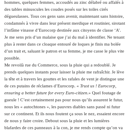
hommes, quelques femmes, accoudés au zinc délabré ou affalés à
des tables minuscules les coudes posés sur les toiles cirés
dégueulasses. Tous ces gens sans avenir, maintenant sans histoire,
condamnés à vivre dans leur présent merdique et routinier, sirotant
l’infâme vinasse d’Eurocorp destinée aux citoyens de classe ‘A’.
Je me sens pris d’un malaise que j’ai du mal à identifier. Ne tenant
plus à rester dans ce cloaque entouré de loques je finis ma bolée
d’un trait et, saluant le patron et sa femme, je me casse le plus vite
possible.
Me revoilà rue du Commerce, sous la pluie qui a redoublé. Je
prends quelques instants pour laisser la pluie me rafraîchir. Je lève
la tête et à travers les gouttes et les rafales de vent je distingue une
de ces putains de réclames d’Eurocorp. «
Trust us ! Eurocorp,
ensuring a better future for every Euro-citizen.
» Quel foutage de
gueule ! C’est certainement pas pour nous qu’ils assurent le futur,
nous les « autochtones », les pauvres diables sans passé ni futur
sur ce continent. Et ils nous foutent ça sous le nez, essaient encore
de nous y faire croire. Debout sous la pluie et les lumières
blafardes de ces panneaux à la con, je me rends compte qu’on va