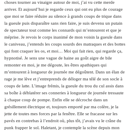
choses tourner au vinaigre autour de moi, j’ai vu cette merde
arriver. Et aujourd’hui je regarde ceux qui ont eu plus de courage
que moi se faire réduire au silence à grands coups de trique dans
la gueule puis disparaître sans rien faire, je suis devenu un putain
de spectateur tout comme les connards qui m’entourent et que je
méprise. Je revois le corps inanimé de mon voisin la gueule dans
le caniveau, j’entends les coups sourds des matraques et des bottes
qui font craquer les os, et moi… Moi qui fait rien, qui regarde ça,
hypnotisé. Je sens une vague de haine au goût aigre de bile
remonter en moi, je me dégoute, les êtres apathiques qui
m’entourent à longueur de journée me dégoûtent. Dans un élan de
rage je me lève et j’entreprends de déloger ma télé de son socle à
coups de latte. L’image frémis, la gueule du trou du cul assis dans
sa boîte à déblatérer ses conneries à longueur de journée tressaute
à chaque coup de pompe. Enfin elle se décroche dans un
grésillement électrique et, toujours emporté par ma colère, je la
jette de toutes mes forces par la fenêtre. Elle se fracasse sur les
pavés en contrebas à l’endroit où, plus tôt, j’avais vu le crâne du
punk frapper le sol. Haletant, je contemple la scène depuis mon