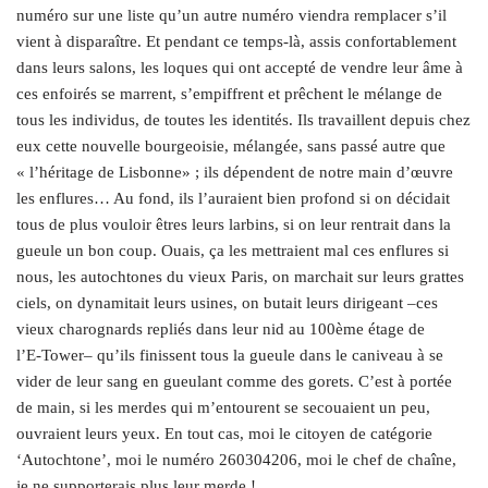
numéro sur une liste qu’un autre numéro viendra remplacer s’il
vient à disparaître. Et pendant ce temps-là, assis confortablement
dans leurs salons, les loques qui ont accepté de vendre leur âme à
ces enfoirés se marrent, s’empiffrent et prêchent le mélange de
tous les individus, de toutes les identités. Ils travaillent depuis chez
eux cette nouvelle bourgeoisie, mélangée, sans passé autre que
« l’héritage de Lisbonne» ; ils dépendent de notre main d’œuvre
les enflures… Au fond, ils l’auraient bien profond si on décidait
tous de plus vouloir êtres leurs larbins, si on leur rentrait dans la
gueule un bon coup. Ouais, ça les mettraient mal ces enflures si
nous, les autochtones du vieux Paris, on marchait sur leurs grattes
ciels, on dynamitait leurs usines, on butait leurs dirigeant –ces
vieux charognards repliés dans leur nid au 100ème étage de
l’E‑Tower– qu’ils finissent tous la gueule dans le caniveau à se
vider de leur sang en gueulant comme des gorets. C’est à portée
de main, si les merdes qui m’entourent se secouaient un peu,
ouvraient leurs yeux. En tout cas, moi le citoyen de catégorie
‘Autochtone’, moi le numéro 260304206, moi le chef de chaîne,
je ne supporterais plus leur merde !