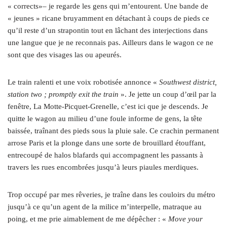
« corrects»– je regarde les gens qui m’entourent. Une bande de
« jeunes » ricane bruyamment en détachant à coups de pieds ce
qu’il reste d’un strapontin tout en lâchant des interjections dans
une langue que je ne reconnais pas. Ailleurs dans le wagon ce ne
sont que des visages las ou apeurés.
Le train ralenti et une voix robotisée annonce «
Southwest district,
station two ; promptly exit the train
». Je jette un coup d’œil par la
fenêtre, La Motte-Picquet-Grenelle, c’est ici que je descends. Je
quitte le wagon au milieu d’une foule informe de gens, la tête
baissée, traînant des pieds sous la pluie sale. Ce crachin permanent
arrose Paris et la plonge dans une sorte de brouillard étouffant,
entrecoupé de halos blafards qui accompagnent les passants à
travers les rues encombrées jusqu’à leurs piaules merdiques.
Trop occupé par mes rêveries, je traîne dans les couloirs du métro
jusqu’à ce qu’un agent de la milice m’interpelle, matraque au
poing, et me prie aimablement de me dépêcher : «
Move your