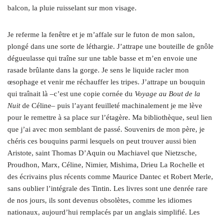
balcon, la pluie ruisselant sur mon visage.
Je referme la fenêtre et je m’affale sur le futon de mon salon,
plongé dans une sorte de léthargie. J’attrape une bouteille de gnôle
dégueulasse qui traîne sur une table basse et m’en envoie une
rasade brûlante dans la gorge. Je sens le liquide racler mon
œsophage et venir me réchauffer les tripes. J’attrape un bouquin
qui traînait là –c’est une copie cornée du
Voyage au Bout de la
Nuit
de Céline– puis l’ayant feuilleté machinalement je me lève
pour le remettre à sa place sur l’étagère. Ma bibliothèque, seul lien
que j’ai avec mon semblant de passé. Souvenirs de mon père, je
chéris ces bouquins parmi lesquels on peut trouver aussi bien
Aristote, saint Thomas D’Aquin ou Machiavel que Nietzsche,
Proudhon, Marx, Céline, Nimier, Mishima, Drieu La Rochelle et
des écrivains plus récents comme Maurice Dantec et Robert Merle,
sans oublier l’intégrale des Tintin. Les livres sont une denrée rare
de nos jours, ils sont devenus obsolètes, comme les idiomes
nationaux, aujourd’hui remplacés par un anglais simplifié. Les