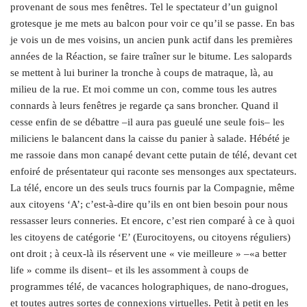
provenant de sous mes fenêtres. Tel le spectateur d’un guignol
grotesque je me mets au balcon pour voir ce qu’il se passe. En bas
je vois un de mes voisins, un ancien punk actif dans les premières
années de la Réaction, se faire traîner sur le bitume. Les salopards
se mettent à lui buriner la tronche à coups de matraque, là, au
milieu de la rue. Et moi comme un con, comme tous les autres
connards à leurs fenêtres je regarde ça sans broncher. Quand il
cesse enfin de se débattre –il aura pas gueulé une seule fois– les
miliciens le balancent dans la caisse du panier à salade. Hébété je
me rassoie dans mon canapé devant cette putain de télé, devant cet
enfoiré de présentateur qui raconte ses mensonges aux spectateurs.
La télé, encore un des seuls trucs fournis par la Compagnie, même
aux citoyens ‘A’; c’est-à-dire qu’ils en ont bien besoin pour nous
ressasser leurs conneries. Et encore, c’est rien comparé à ce à quoi
les citoyens de catégorie ‘E’ (Eurocitoyens, ou citoyens réguliers)
ont droit ; à ceux-là ils réservent une « vie meilleure » –«a better
life » comme ils disent– et ils les assomment à coups de
programmes télé, de vacances holographiques, de nano-drogues,
et toutes autres sortes de connexions virtuelles. Petit à petit en les