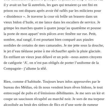
il y avait un bar là autrefois, les gars qui tenaient ça ont fini en
prison ou ont disparu après avoir été raflés par les miliciens pour
« dissidence ». Je traverse la cour où brûle un brasero dans un
vieux bidon d’huile, et me lance dans les escaliers de service. Je
grimpe les marches quatre à quatre jusqu’au quatrième et pousse
la porte de mon appart’ trois pièces avec fenêtre sur rue. Petit,
sombre, mal rangé, il est pourtant bien comparé aux piaules
sordides de certains de mes camarades. Je me jette sous la douche,
le jet d’eau tiédasse peine à me réchauffer après la pluie glaciale.
En enfilant un vieux jean délavé et un polo –nous autres citoyens
de catégorie ‘A’, on n’est pas obligés de porter l’uniforme de la
Compagnie– j’allume la télé.
Rien, comme d’habitude. Toujours leurs infos approuvées par le
bureau des Médias, où ils nous vendent leurs rêves bidons, le tout
entrecoupé de pubs et d’émissions débilitantes. Je me sers un kir et
coupe un saucisson récupéré au marché noir. Je sors de ma torpeur
alcoolisée au bruit des sirènes de flics et d’une sorte de rumeur