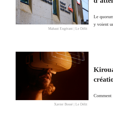
d’atte
Le quorum 
y voient u
Mahaut Engérant | Le Délit
Kiroua
créati
Comment ré
Xavier Bossé | Le Délit