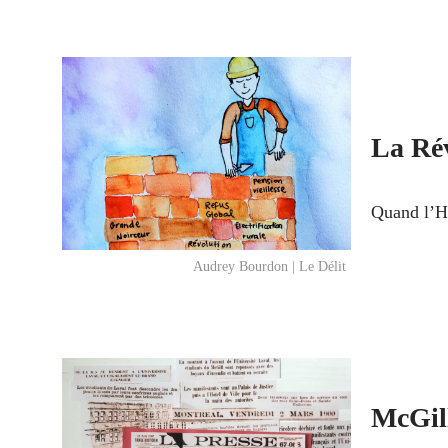
La Rév
Quand l’Hi
Audrey Bourdon | Le Délit
McGill