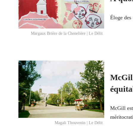
Éloge des 
Margaux Brière de la Chenelière | Le Délit
McGill
équita
McGill est
méritocrat
Magali Thouvenin | Le Délit