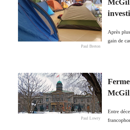
McGill
invest
Après plus
gain de ca
Paul Breton
Fermet
McGill
Entre déc
Paul Lowry
francophon