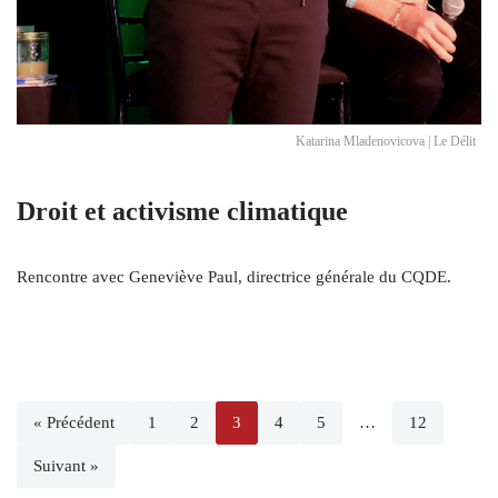
Katarina Mladenovicova | Le Délit
Droit et activisme climatique
Rencontre avec Geneviève Paul, directrice générale du CQDE.
« Précédent
1
2
3
4
5
…
12
Suivant »