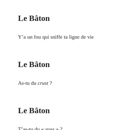
Le Bâton
Y’a un fou qui sniffe ta ligne de vie
Le Bâton
As-tu du
crust
?
Le Bâton
T’as-tu du « goss » ?