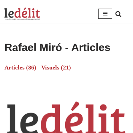
Aller
au
contenu
Rafael Miró
- Articles
Articles (86)
-
Visuels (21)