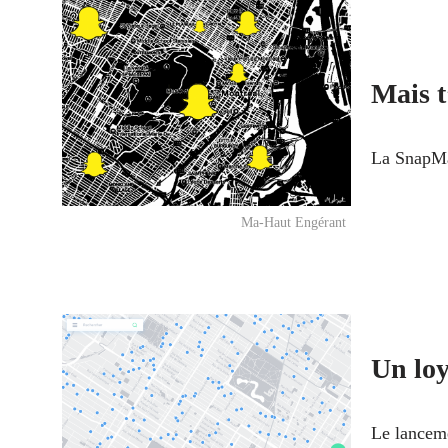
Mais t
La SnapMa
Ma-Haut Engérant
Un loy
Le lancem