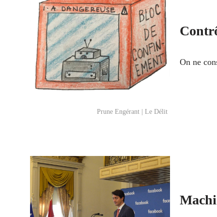
Contrô
On ne cons
Prune Engérant | Le Délit
Machi