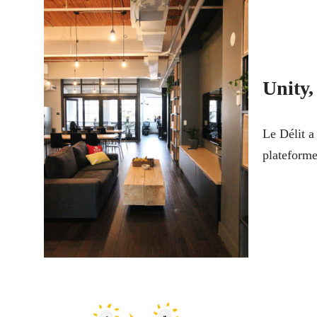
Unity,
Le Délit a
plateform