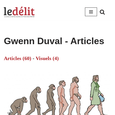
Aller
au
contenu
Gwenn Duval
- Articles
Articles (60)
-
Visuels (4)