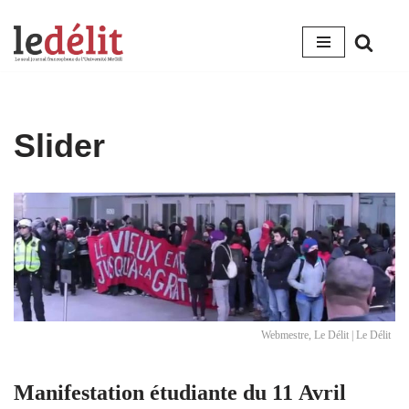
Aller
au
contenu
Slider
Webmestre, Le Délit | Le Délit
Manifestation étudiante du 11 Avril