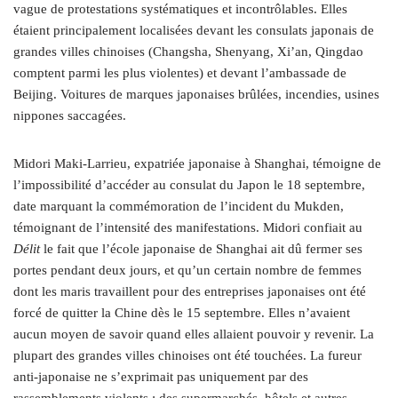
vague de protestations systématiques et incontrôlables. Elles
étaient principalement localisées devant les consulats japonais de
grandes villes chinoises (Changsha, Shenyang, Xi’an, Qingdao
comptent parmi les plus violentes) et devant l’ambassade de
Beijing. Voitures de marques japonaises brûlées, incendies, usines
nippones saccagées.
Midori Maki-Larrieu, expatriée japonaise à Shanghai, témoigne de
l’impossibilité d’accéder au consulat du Japon le 18 septembre,
date marquant la commémoration de l’incident du Mukden,
témoignant de l’intensité des manifestations. Midori confiait au
Délit
le fait que l’école japonaise de Shanghai ait dû fermer ses
portes pendant deux jours, et qu’un certain nombre de femmes
dont les maris travaillent pour des entreprises japonaises ont été
forcé de quitter la Chine dès le 15 septembre. Elles n’avaient
aucun moyen de savoir quand elles allaient pouvoir y revenir. La
plupart des grandes villes chinoises ont été touchées. La fureur
anti-japonaise ne s’exprimait pas uniquement par des
rassemblements violents ; des supermarchés, hôtels et autres