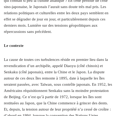
qui connaît si peu la cuisine asiatique ? En cette période de crise
sino-japonaise, le Japonais l’aurait sans doute très mal pris. Les
relations politiques et culturelles entre les deux pays semblent en
effet se dégrader de jour en jour, et particulièrement depuis ces
derniers mois. Lumière sur des tensions géopolitiques aux
répercussions sans précédent.
Le contexte
La cause de toutes ces turbulences réside en premier lieu dans la
revendication d’un archipèle, appelé Diaoyu (côté chinois) et
Senkaku (côté japonais), entre la Chine et le Japon. La dispute
autour de ces deux îles remonte à 1895, date à laquelle les îles
seraient passées, avec Taïwan, sous contrôle japonais. En 1952, les
Américains réquisitionnent Senkaku sans la moindre protestation
de Beijing. Ce n’est qu’à partir de 1972, lorsque les îles sont
restituées au Japon, que la Chine commence à grincer des dents.
Et, depuis, la tension autour de leur propriété n’a cessé de croître :
d’abord en 1994, lorsque la convention des Nations Unies