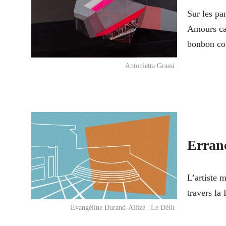
Sur les pa
Amours car
bonbon co
Antonietta Grassi
Erranc
L’artiste 
travers la 
Evangéline Durand-Allizé | Le Délit