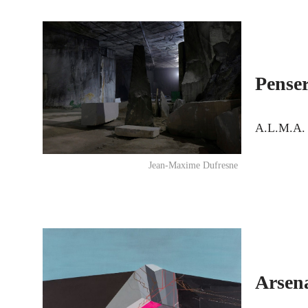
Penser
A.L.M.A. q
Jean-Maxime Dufresne
Arsen