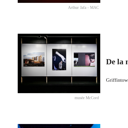
Arthur Jafa - MAC
De la 
Griffintow
musée McCord