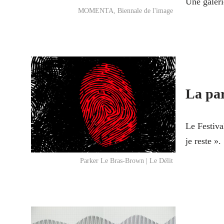
Une galeri
MOMENTA, Biennale de l'image
La par
Le Festiva
je reste ».
Parker Le Bras-Brown | Le Délit