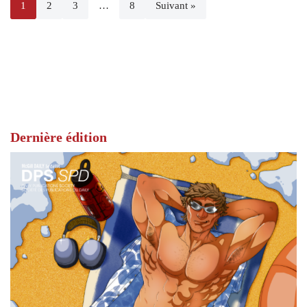
1
2
3
…
8
Suivant »
Dernière édition