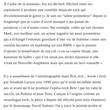
À l’aube de la trentaine, Jon est déchiré. Déchiré entre ses
aspirations à produire une comédie musicale rock qui
révolutionnerait le genre (« Je suis un “talent prometteur” depuis si
longtemps que je crains d’avoir manqué à ma putain de
promesse ») et d’autres voies. Par exemple, celles qu’ont choisies
Mark, son meilleur ami, un acteur naguère lui aussi prometteur,
qui a échangé l’estomac grondant d’une vie de bohème contre une
carrière lucrative en marketing (et une BMW « qui te permet
d’ajuster la température de ton cul ») ou sa copine Susan, une
danseuse de ballet « qui n’en serait pas moins danseuse si elle
vivait en Nouvelle-Angleterre mais qui aurait un lave-vaisselle ».
Il y a assurément de l’autobiographie dans
Tick, tick… boom !
écrit
par Jonathan Larson vers 1990 alors qu’il avait lui-même trente
ans et avant qu’il ne produise l’opéra-rock
Rent !
qui lui valut le
succès, un Pulitzer et trois Tony. Conçue à l’origine comme un
monologue rock, la pièce a depuis été réécrite pour trois chanteurs
par le dramaturge David Auburn. On y trace le portrait tendre et