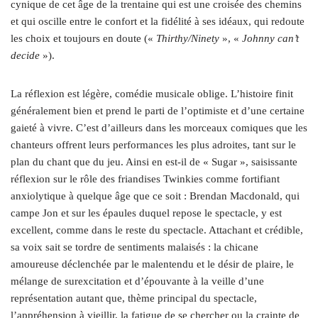
cynique de cet âge de la trentaine qui est une croisée des chemins
et qui oscille entre le confort et la fidélité à ses idéaux, qui redoute
les choix et toujours en doute («
Thirthy/Ninety
», «
Johnny can’t
decide
»).
La réflexion est légère, comédie musicale oblige. L’histoire finit
généralement bien et prend le parti de l’optimiste et d’une certaine
gaieté à vivre. C’est d’ailleurs dans les morceaux comiques que les
chanteurs offrent leurs performances les plus adroites, tant sur le
plan du chant que du jeu. Ainsi en est-il de « Sugar », saisissante
réflexion sur le rôle des friandises Twinkies comme fortifiant
anxiolytique à quelque âge que ce soit : Brendan Macdonald, qui
campe Jon et sur les épaules duquel repose le spectacle, y est
excellent, comme dans le reste du spectacle. Attachant et crédible,
sa voix sait se tordre de sentiments malaisés : la chicane
amoureuse déclenchée par le malentendu et le désir de plaire, le
mélange de surexcitation et d’épouvante à la veille d’une
représentation autant que, thème principal du spectacle,
l’appréhension à vieillir, la fatigue de se chercher ou la crainte de