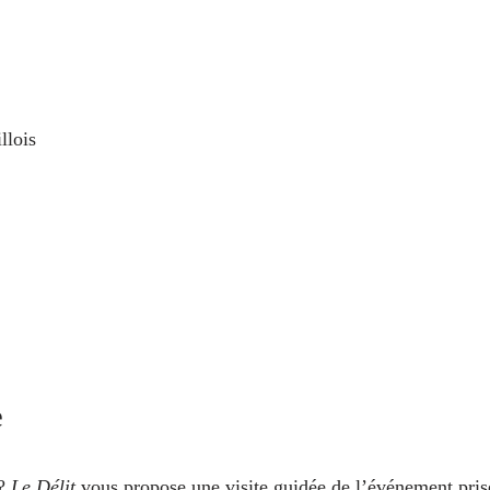
llois
e
 ?
Le Délit
vous propose une visite guidée de l’événement pris