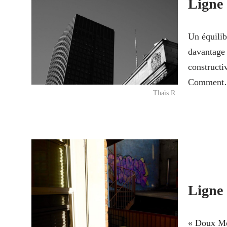
Ligne 
Un équilib
davantage 
constructi
Commen
Thaïs R
Ligne 
« Doux Mon