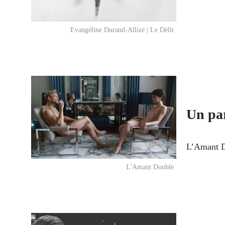
Evangéline Durand-Allizé | Le Délit
Un par
L’Amant D
L'Amant Double