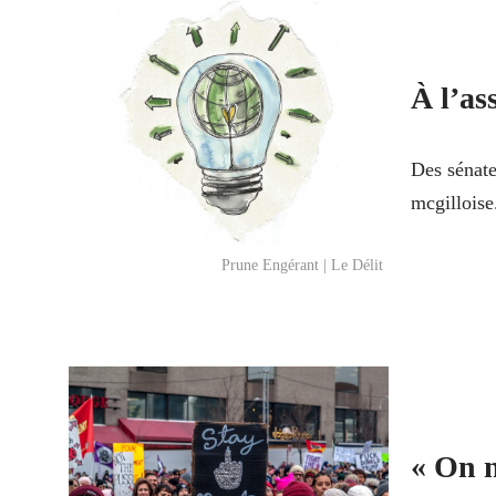
À l’as
Des sénate
mcgillois
Prune Engérant | Le Délit
« On n