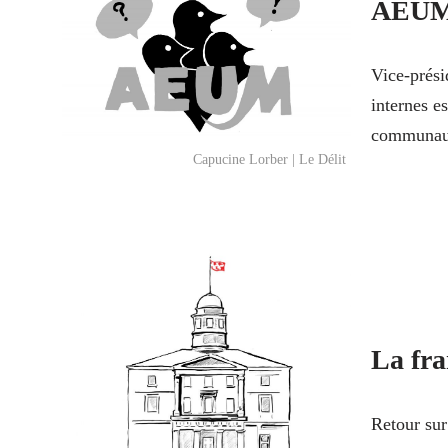
AÉUM 
Vice-prési
internes e
communaut
Capucine Lorber | Le Délit
La fr
Retour su