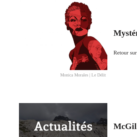
Mystér
Retour sur
Monica Morales | Le Délit
McGill