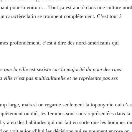
chant pour la voiture… Tout ça est ancré dans une culture nord
un caractère latin se trompent complètement. C’est tout à
mmes profondément, c’est à dire des nord-américains qui
 que la ville est sexiste car la majorité du nom des rues
 ville n’est pas multiculturelle et ne représente pas ses
rop large, mais si on regarde seulement la toponymie oui c’es
omplètement oublié, les femmes sont sous-représentées dans la
 y a eu des habitudes qui ont fait en sorte que les hommes on
 on voit aujourd’hui les décisions qui se prennent encore on