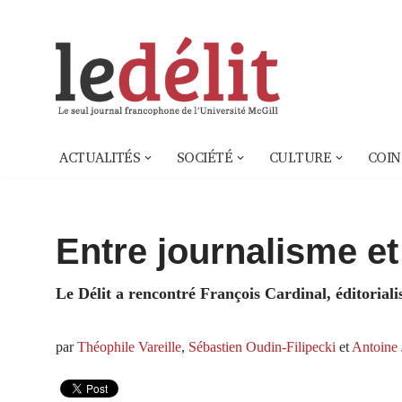
Aller
au
contenu
ACTUALITÉS
SOCIÉTÉ
CULTURE
COIN
Entre journalisme e
Le Délit a rencontré François Cardinal, éditoriali
par
Théophile Vareille
,
Sébastien Oudin-Filipecki
et
Antoine 