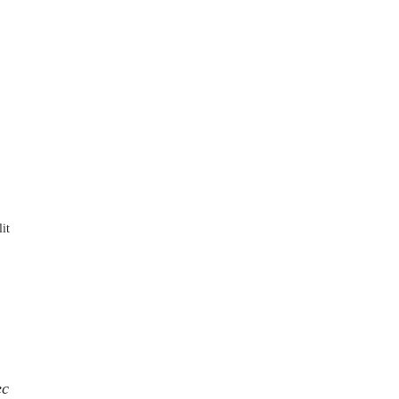
it
ec