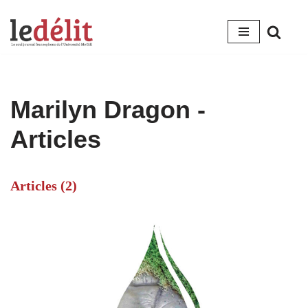
Aller
au
contenu
Marilyn Dragon
-
Articles
Articles (2)