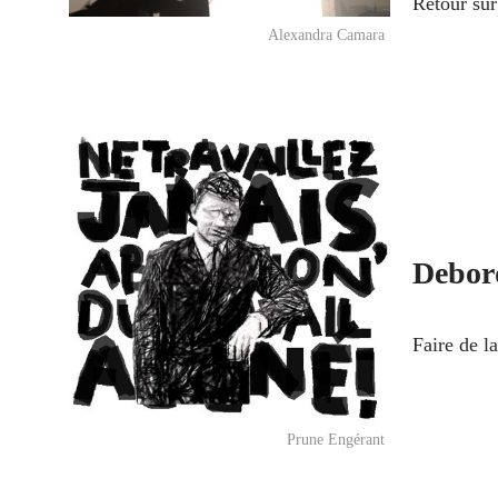
Retour sur
Alexandra Camara
Debord
Faire de l
Prune Engérant