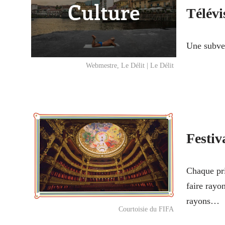
Télévi
Une subve
Webmestre, Le Délit | Le Délit
Festiv
Chaque pri
faire rayon
rayons…
Courtoisie du FIFA