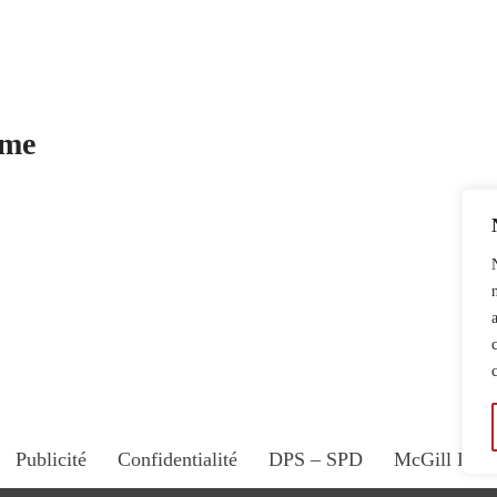
sme
Publicité
Confidentialité
DPS – SPD
McGill Dail