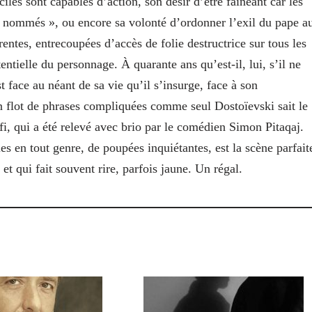
iles sont capables d’action, son désir d’être fainéant car les
t nommés », ou encore sa volonté d’ordonner l’exil du pape a
entes, entrecoupées d’accès de folie destructrice sur tous les
ntielle du personnage. À quarante ans qu’est-il, lui, s’il ne
 face au néant de sa vie qu’il s’insurge, face à son
n flot de phrases compliquées comme seul Dostoïevski sait le
fi, qui a été relevé avec brio par le comédien Simon Pitaqaj.
es en tout genre, de poupées inquiétantes, est la scène parfait
et qui fait souvent rire, parfois jaune. Un régal.