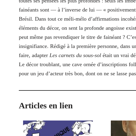
toutes ses pensées les plus profondes : seuls les imbéc
fainéants sont — à l’inverse de lui — « positivemen
Brésil. Dans tout ce méli-mélo d’affirmations incohér
éléments du décor, on sent la profonde angoisse existe
peut même pas revendiquer le titre de fainéant ? C’est
insignifiance. Rédigé à la première personne, dans u
faire, adapter
Les carnets du sous-sol
était un vrai dé
Le décor troublant, une cave ornée d’inscriptions foll
pour un jeu d’acteur très bon, dont on ne se lasse pas 
Articles en lien