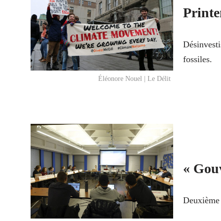
Printe
Désinvesti
fossiles.
Éléonore Nouel | Le Délit
« Gouv
Deuxième c