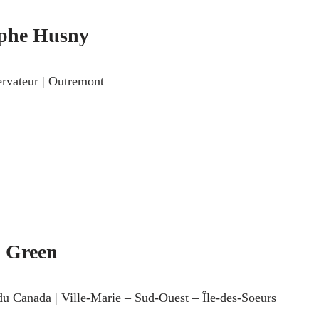
phe Husny
ervateur | Outremont
l Green
 du Canada | Ville-Marie – Sud-Ouest – Île-des-Soeurs