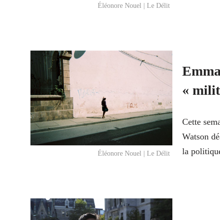
Éléonore Nouel | Le Délit
Emma 
« mili
Cette sema
Watson déa
la politi
Éléonore Nouel | Le Délit