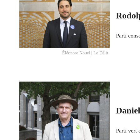
Rodol
Parti cons
Éléonore Nouel | Le Délit
Danie
Parti vert