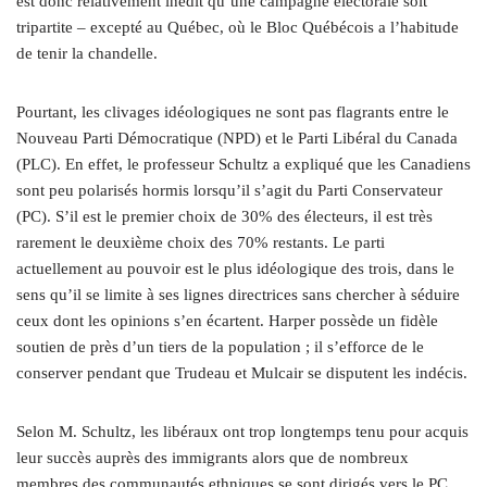
est donc relativement inédit qu’une campagne électorale soit
tripartite – excepté au Québec, où le Bloc Québécois a l’habitude
de tenir la chandelle.
Pourtant, les clivages idéologiques ne sont pas flagrants entre le
Nouveau Parti Démocratique (NPD) et le Parti Libéral du Canada
(PLC). En effet, le professeur Schultz a expliqué que les Canadiens
sont peu polarisés hormis lorsqu’il s’agit du Parti Conservateur
(PC). S’il est le premier choix de 30% des électeurs, il est très
rarement le deuxième choix des 70% restants. Le parti
actuellement au pouvoir est le plus idéologique des trois, dans le
sens qu’il se limite à ses lignes directrices sans chercher à séduire
ceux dont les opinions s’en écartent. Harper possède un fidèle
soutien de près d’un tiers de la population ; il s’efforce de le
conserver pendant que Trudeau et Mulcair se disputent les indécis.
Selon M. Schultz, les libéraux ont trop longtemps tenu pour acquis
leur succès auprès des immigrants alors que de nombreux
membres des communautés ethniques se sont dirigés vers le PC