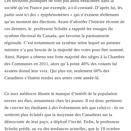
Les divisions politiques ne sont pas aussi enracinées dans la
société qu’en France par exemple, a‑t-il constaté. D’après lui, les
partis sont ici des «
épiphénomènes
» qui n’existent réellement
qu’au moment des élections. Avant d’aborder l’histoire récente de
ces derniers, le
professeur Schultz a rappelé les rouages du
système électoral du Canada, qui favorise la partisannerie
régionale. C’est notamment un système selon lequel un premier
ministre n’a pas besoin de la majorité des votes pour être nommé.
Ainsi, Harper a obtenu une forte majorité des sièges à la Chambre
des Communes en 2011, alors qu’à peine 40% des votants lui
avaient donné leur voix. Qui plus est, seulement 60% des
Canadiens s’étaient rendus aux urnes cette année-là.
Ce taux médiocre illustre le manque d’intérêt de la population
envers ses élus, notamment chez les jeunes. Il est donc pertinent
de convier les étudiants à des évènements tels que celui-ci : ils en
sortiront plus éclairés que la moyenne des Canadiens sur la
démocratie de leur pays, a déploré l’invité. Enfin, le professeur
Schultz prédit, au vu des tendances actuelles, que le 19 octobre