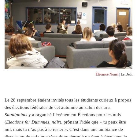
Éléonore Nouel
| Le Délit
L
e 28 septembre étaient invités tous les étudiants curieux à propos
des élections fédérales de cet automne au salon des arts.
Standpoints
y a organisé l’évènement Élections pour les nuls
(
Elections for Dummies
,
ndlr
), prônant l’idée que « tu peux être
nul, mais tu n’as pas à le rester ». C’est dans une ambiance de
discussion de sofa que s’est donc déroulé un face-à-face avec le