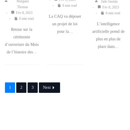
Margaux
Jade Jasmin
6 min read
Thomas
Fév 8, 2023
Fév 8, 2023
6 min read
La CAQ va déposer
6 min read
un projet de loi
L’intelligence
Retour sur la
pour la…
artificielle prend de
cérémonie
plus en plus de
d’ouverture du Mois
place dans…
de l’histoire des…
1
2
3
Next