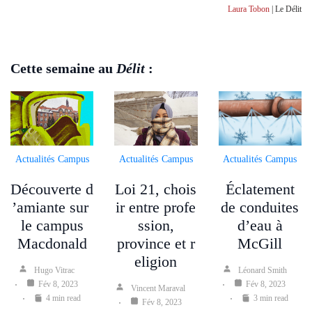
Laura Tobon
| Le Délit
Cette semaine au
Délit
:
Actualités
Campus
Actualités
Campus
Actualités
Campus
Découverte d
Loi 21, chois
Éclatement
’amiante sur
ir entre profe
de conduites
le campus
ssion,
d’eau à
Macdonald
province et r
McGill
eligion
Hugo Vitrac
Léonard Smith
Fév 8, 2023
Fév 8, 2023
Vincent Maraval
4 min read
3 min read
Fév 8, 2023