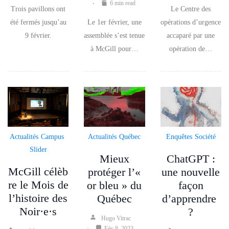
6 min read
Trois pavillons ont
Le Centre des
été fermés jusqu’au
Le 1er février, une
opérations d’urgence
9 février.
assemblée s’est tenue
accaparé par une
à McGill pour…
opération de…
Actualités
Campus
Actualités
Québec
Enquêtes
Société
Slider
Mieux
ChatGPT :
McGill célèb
protéger l’«
une nouvelle
re le Mois de
or bleu » du
façon
l’histoire des
Québec
d’apprendre
Noir·e·s
?
Hugo Vitrac
Fév 8, 2023