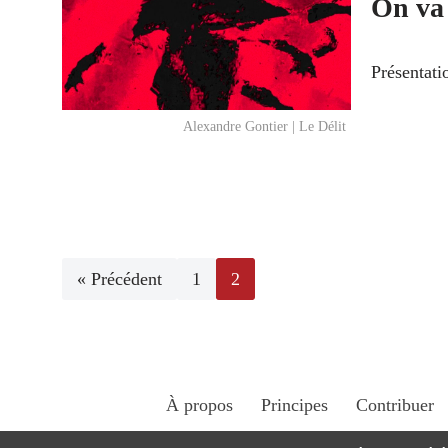
On va 
Présentati
Alexandre Gontier | Le Délit
« Précédent
1
2
À propos
Principes
Contribuer