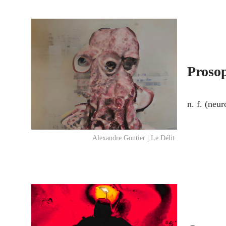
Proso
n. f. (neu
Alexandre Gontier | Le Délit