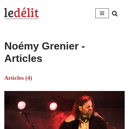
Aller
au
contenu
Noémy Grenier
-
Articles
Articles (4)