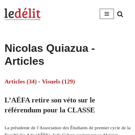
Aller
au
contenu
Nicolas Quiazua
-
Articles
Articles (34)
-
Visuels (129)
L’AÉFA retire son véto sur le
référendum pour la CLASSE
La présidente de l’Association des Étudiants de premier cycle de la
Faculté des Arts (AÉFA), Jade Calver, revient sur sa décision