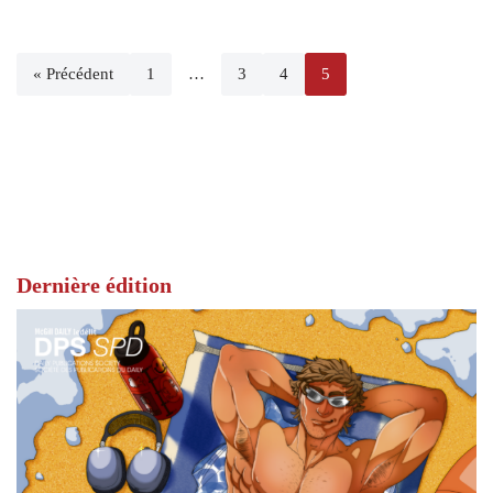
« Précédent
1
…
3
4
5
Dernière édition