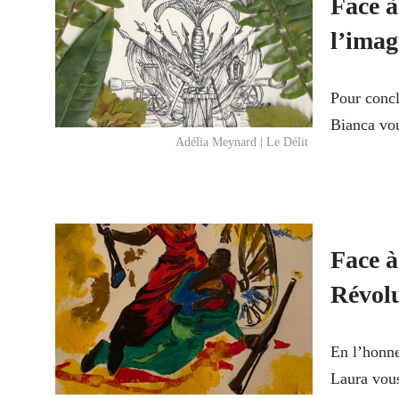
Face à
l’imagi
Pour concl
Bianca vous
Adélia Meynard | Le Délit
Face à 
Révolu
En l’honne
Laura vous