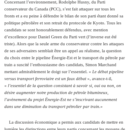
Concernant l’environnement, Rodolphe Husny, du Parti
conservateur du Canada (PCC), s’est fait attaquer sur tous les
fronts et a eu peine à défendre le bilan de son parti étant donné sa
politique pétrolière et son retrait du protocole de Kyoto. Tous les
candidats se sont honorablement défendus, avec mention
d’excellence pour Daniel Green du Parti vert (l’inverse eut été
triste). Alors que la seule arme du conservateur contre les attaques
de ses adversaires semblait être un appel au réalisme, la question
du choix entre le pipeline Énergie-Est et le transport du pétrole par
train a suscité l’enthousiasme des candidats, Simon Marchand
mettant admirablement le doigt sur l’essentiel. «
Le débat pipeline
versus transport ferroviaire est un faux débat
», avance-t-il,
«
l’essentiel de la question consistant à savoir si, oui ou non, on
désire augmenter notre production de pétrole bitumineux,
l’avènement du projet Énergie-Est ne s’inscrivant aucunement
dans une diminution du transport pétrolier par train.
»
La discussion économique a permis aux candidats de mettre en
lumière les distinctions entre leurs partis concernant les moyens de