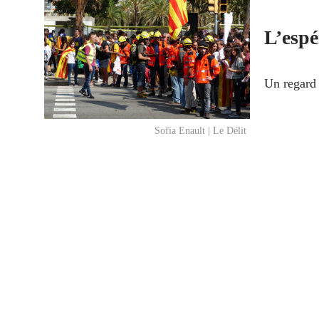
L’esp
Un regard 
Sofia Enault | Le Délit