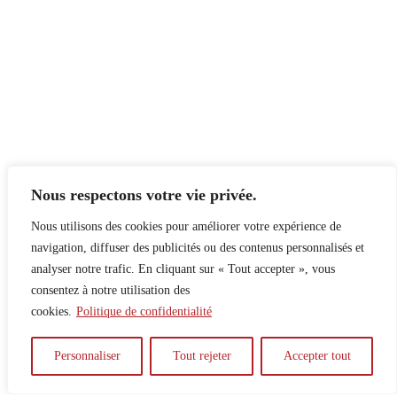
Nous respectons votre vie privée.
Nous utilisons des cookies pour améliorer votre expérience de
navigation, diffuser des publicités ou des contenus personnalisés et
analyser notre trafic. En cliquant sur « Tout accepter », vous
consentez à notre utilisation des
cookies.
Politique de confidentialité
À propos
Principes
Contribuer
Publicité
Personnaliser
Tout rejeter
Accepter tout
Confidentialité
DPS – SPD
McGill Daily
Auteur.e.s
Archives
Contact