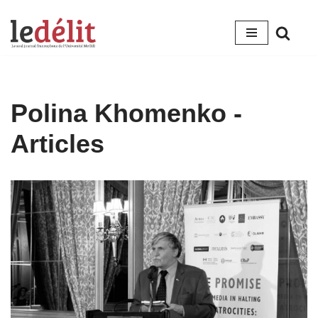
Aller
au
contenu
Polina Khomenko
-
Articles