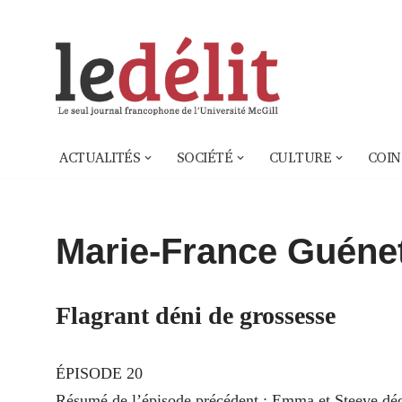
Aller
au
contenu
ACTUALITÉS
SOCIÉTÉ
CULTURE
COIN
Marie-France Guéne
Flagrant déni de grossesse
ÉPISODE 20
Résumé de l’épisode précédent : Emma et Steeve déco