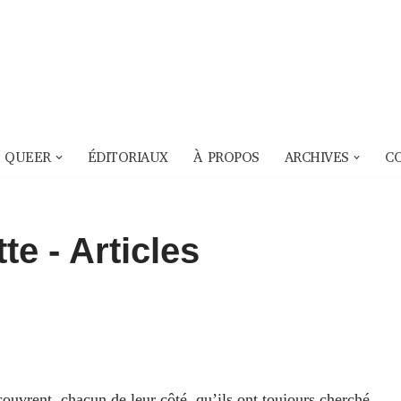
 QUEER
ÉDITORIAUX
À PROPOS
ARCHIVES
C
tte
- Articles
uvrent, chacun de leur côté, qu’ils ont toujours cherché