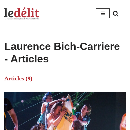
Aller
au
contenu
Laurence Bich-Carriere
- Articles
Articles (9)