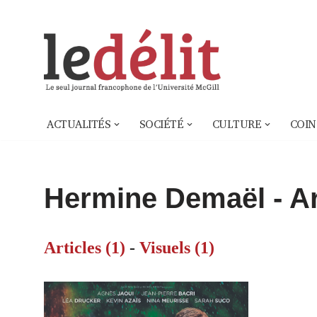
Aller
au
contenu
ACTUALITÉS
SOCIÉTÉ
CULTURE
COIN
Hermine Demaël
- Ar
Articles (1)
-
Visuels (1)