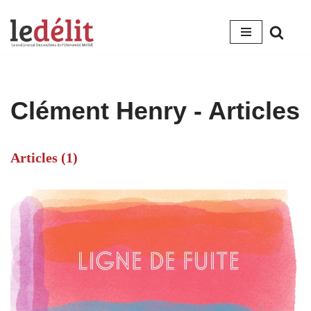
Aller
au
contenu
Clément Henry
- Articles
Articles (1)