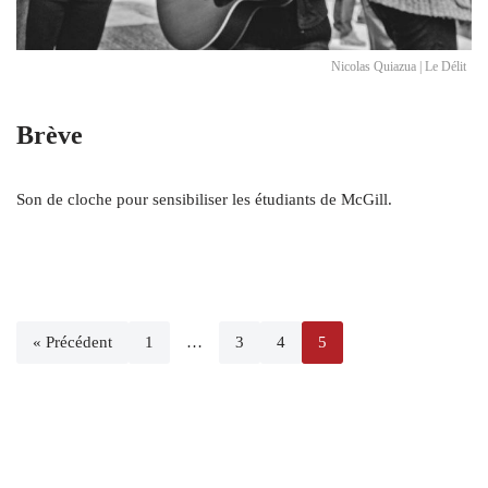
Nicolas Quiazua | Le Délit
Brève
Son de cloche pour sensibiliser les étudiants de McGill.
« Précédent
1
…
3
4
5