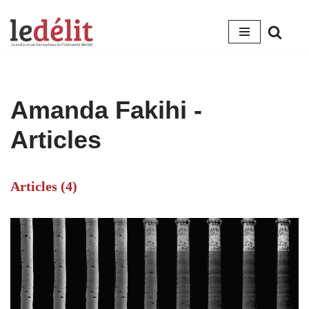
Aller
au
contenu
Amanda Fakihi
-
Articles
Articles (4)