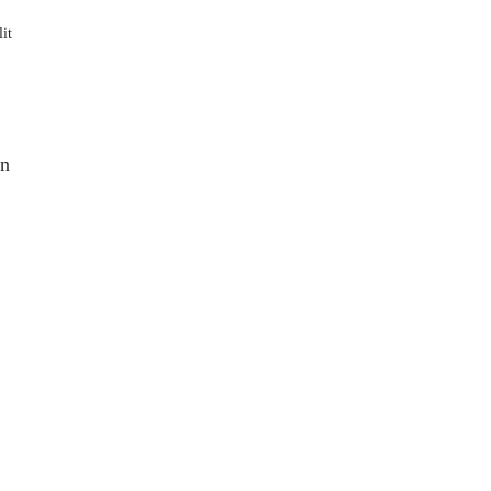
it
on