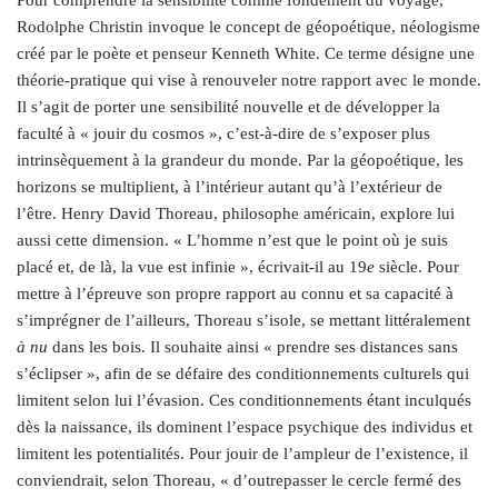
Pour comprendre la sensibilité comme fondement du voyage,
Rodolphe Christin invoque le concept de géopoétique, néologisme
créé par le poète et penseur Kenneth White. Ce terme désigne une
théorie-pratique qui vise à renouveler notre rapport avec le monde.
Il s’agit de porter une sensibilité nouvelle et de développer la
faculté à « jouir du cosmos », c’est-à-dire de s’exposer plus
intrinsèquement à la grandeur du monde. Par la géopoétique, les
horizons se multiplient, à l’intérieur autant qu’à l’extérieur de
l’être. Henry David Thoreau, philosophe américain, explore lui
aussi cette dimension. « L’homme n’est que le point où je suis
placé et, de là, la vue est infinie », écrivait-il au 19
e
siècle. Pour
mettre à l’épreuve son propre rapport au connu et sa capacité à
s’imprégner de l’ailleurs, Thoreau s’isole, se mettant littéralement
à nu
dans les bois. Il souhaite ainsi « prendre ses distances sans
s’éclipser », afin de se défaire des conditionnements culturels qui
limitent selon lui l’évasion. Ces conditionnements étant inculqués
dès la naissance, ils dominent l’espace psychique des individus et
limitent les potentialités. Pour jouir de l’ampleur de l’existence, il
conviendrait, selon Thoreau, « d’outrepasser le cercle fermé des