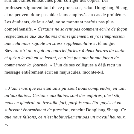
surnuméraires embauchés pour corriger des copies. Les
professeurs ignorent tout de ce processus, selon Dongliang Sheng,
et ne peuvent donc pas aider leurs employés en cas de problème.
Les étudiants, de leur côté, ne se montrent parfois pas plus
compréhensifs. «
Certains ne savent pas comment écrire de façon
respectueuse aux auxiliaires d’enseignement, et j’ai l’impression
que cela nous rajoute un stress supplémentaire
», témoigne
Steven. «
Si on reçoit un courriel furieux à deux heures du matin
et qu’on le voit en se levant, ce n’est pas une bonne façon de
commencer la journée.
» L’un de ses collègues a déjà reçu un
message entièrement écrit en majuscules, raconte-t-il.
«
J’aimerais que les étudiants puissent nous comprendre, en tant
qu’auxiliaires. Certains auxiliaires sont des enfoirés, c’est sûr,
mais en général, on travaille fort, parfois sans être payés et en
subissant énormément de pression,
conclut Dongliang Sheng
. Ce
que nous faisons, ce n’est habituellement pas un travail heureux.
».