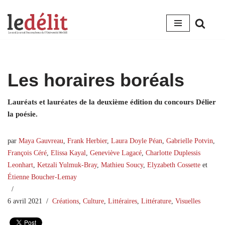
Aller
au
contenu
Les horaires boréals
Lauréats et lauréates de la deuxième édition du concours Délier
la poésie.
par
Maya Gauvreau
,
Frank Herbier
,
Laura Doyle Péan
,
Gabrielle Potvin
,
François Céré
,
Elissa Kayal
,
Geneviève Lagacé
,
Charlotte Duplessis
Leonhart
,
Ketzali Yulmuk-Bray
,
Mathieu Soucy
,
Elyzabeth Cossette
et
Étienne Boucher-Lemay
6 avril 2021
Créations
,
Culture
,
Littéraires
,
Littérature
,
Visuelles