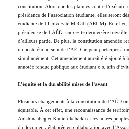
constitution. Alors que les plaintes contre l’exécuti
présidence de l’association étudiante, elles seront dé
étudiante de l’Université McGill (AÉUM). En effet, 
président·e de l’AÉD, car ce·tte dernier·ère travaille 
d’ailleurs partie. De plus, la constitution amendée re
un poste élu au sein de l’AÉD ne peut participer à u
simultanément. Cet amendement aurait été ajouté à la
annotée rendue publique aux étudiant·e·s, afin d’év
L’équité et la durabilité mises de l’avant
Plusieurs changements à la constitution de l’AÉD ont 
équitable. À cet effet, une reconnaissance de territo
Anishinaabeg et Kanien’kehá:ka et les autres peuple
du document, élaborée en collaboration avec l’Associ