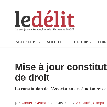
Aller
au
contenu
ACTUALITÉS
SOCIÉTÉ
CULTURE
COIN
Mise à jour constitut
de droit
La constitution de l’Association des étudiant·e·s 
par
Gabrielle Genest
22 mars 2021
Actualités
,
Campus