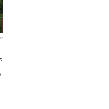
it
15
i