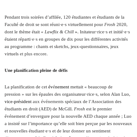
Pendant trois soirées d’affilée, 120 étudiantes et étudiants de la
Faculté de droit se sont réuni·e·s virtuellement pour
F
rosh
2020,
dont le thème était «
Lawflix & Chill
».
Initateur·rice·s et initié·e·s
étaient réparti
·e·
s en groupes de dix pour les différentes activités
au programme : chants et sketchs, jeux-questionnaires, jeux
virtuels
et plus encore.
Une planification pleine
de défis
La planification de cet
év
é
nement
mettait « beaucoup de
pression » sur les épaules des organisateur·rice·s, selon Alan Luo,
vice-président
aux événements
spéciaux de l’Association des
étudiants en droit (AED) de McGill.
Frosh
est le premier
événement d’envergure pour la nouvelle AED chaque année ;
Luo
a insisté sur l’importance qu’elle soit bien perçue
par les nouveaux
et nouvelles étudiant·e·s et de leur donner un sentiment