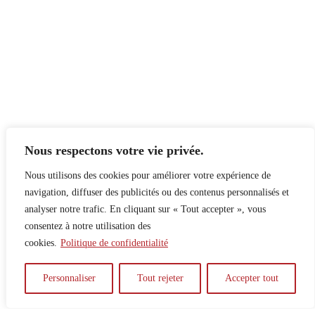
Nous respectons votre vie privée.
Nous utilisons des cookies pour améliorer votre expérience de
navigation, diffuser des publicités ou des contenus personnalisés et
analyser notre trafic. En cliquant sur « Tout accepter », vous
consentez à notre utilisation des
cookies.
Politique de confidentialité
À propos
Principes
Contribuer
Publicité
Personnaliser
Tout rejeter
Accepter tout
Confidentialité
DPS – SPD
McGill Daily
Auteur.e.s
Archives
Contact