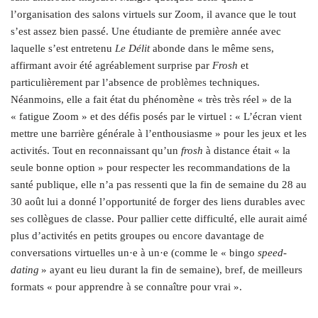
l’organisation des salons virtuels sur Zoom, il avance que le tout
s’est assez bien passé. Une étudiante de première année avec
laquelle s’est entretenu
Le
Délit
abonde dans le même sens,
affirmant avoir été agréablement surprise par
F
rosh
et
particulièrement par l’absence de
problèmes
techniques.
Néanmoins, elle a fait état du phénomène « très très réel » de la
« fatigue Zoom » et des défis posés par le virtuel : « L’écran vient
mettre une barrière générale à l’enthousiasme » pour les jeux et les
activités. Tout en reconnaissant qu’un
frosh
à distance était « la
seule bonne option » pour respecter les recommandations de la
santé publique, elle n’a pas
res
senti que la fin de semaine du 28 au
30 août lui a donné l’opportunité de forger des liens durables avec
ses collègues de classe. Pour pallier cette difficulté, elle aurait aimé
plus d’activités en petits groupes ou
encore
davantage de
conversations virtuelles un·e à un·e (comme le « bingo
speed-
dating
» ayant eu lieu durant la fin de semaine),
bref,
de meilleurs
formats « pour apprendre à se connaître pour vrai ».