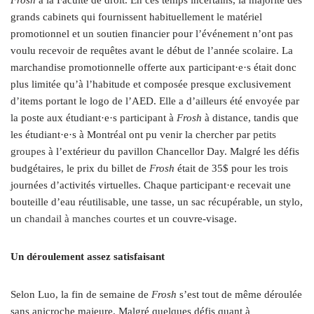
F
rosh
à la Faculté de droit. En ces temps incertains, la majorité des
grands cabinets qui fournissent habituellement
le
matériel
promotionnel et
un
soutien financier pour l’événement n’ont pas
voulu recevoir de requêtes avant le début de l’année scolaire. La
marchandise promotionnelle offerte aux participant·e·s était donc
plus limitée qu’à l’habitude et composée presque exclusivement
d’items portant le logo de l’AED. Elle a d’ailleurs été envoyée par
la poste aux étudiant·e·s participant à
F
rosh
à distance, tandis que
les étudiant·e·s à Montréal ont pu venir la chercher par
petits
groupes
à l’extérieur du pavillon Chancellor Day. Malgré les défis
budgétaires, le prix du billet de
F
rosh
était de 35$ pour les trois
journées d’activités virtuelles. Chaque participant·e recevait une
bouteille d’eau réutilisable, une tasse, un sac récupérable, un stylo,
un
chandail à manches courtes
et un couvre-visage.
Un déroulement assez satisfaisant
Selon Luo, la fin de semaine de
F
rosh
s’est tout de même déroulée
sans anicroche majeure. Malgré quelques défis quant à