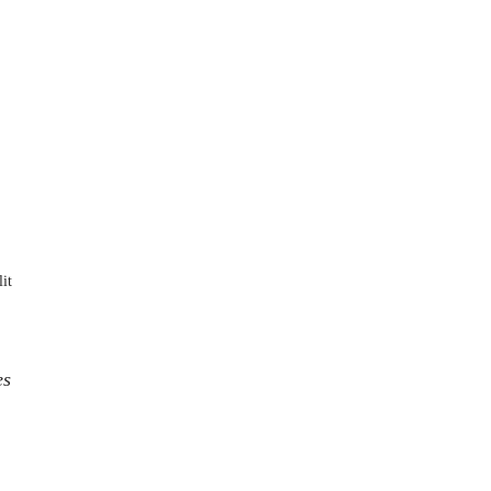
it
es