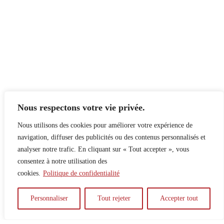
Nous respectons votre vie privée.
Nous utilisons des cookies pour améliorer votre expérience de
navigation, diffuser des publicités ou des contenus personnalisés et
analyser notre trafic. En cliquant sur « Tout accepter », vous
consentez à notre utilisation des
cookies.
Politique de confidentialité
À propos
Principes
Contribuer
Publicité
Personnaliser
Tout rejeter
Accepter tout
Confidentialité
DPS – SPD
McGill Daily
Auteur.e.s
Archives
Contact