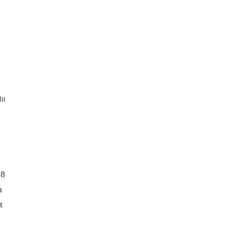
it
18
n
t