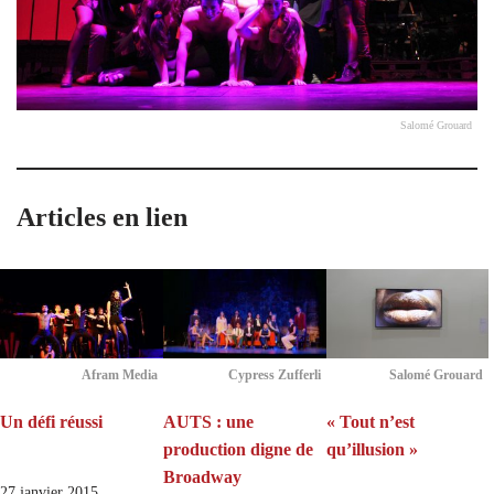
Salomé Grouard
Articles en lien
Afram Media
Cypress Zufferli
Salomé Grouard
Un défi réussi
AUTS : une
« Tout n’est
production digne de
qu’illusion »
Broadway
27 janvier 2015