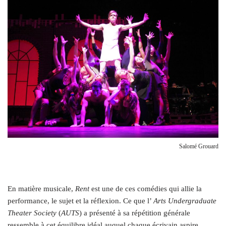
Salomé Grouard
E
n matière musicale,
Rent
est une de ces comédies qui allie la
performance, le sujet et la réflexion. Ce que l’
Arts Undergraduate
Theater Society
(
AUTS
) a présenté à sa répétition générale
ressemble à cet équilibre idéal auquel chaque écrivain aspire.