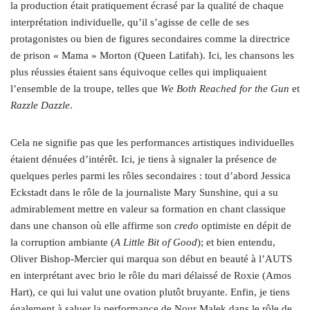
la production était pratiquement écrasé par la qualité de chaque
interprétation individuelle, qu’il s’agisse de celle de ses
protagonistes ou bien de figures secondaires comme la directrice
de prison « Mama » Morton (Queen Latifah). Ici, les chansons les
plus réussies étaient sans équivoque celles qui impliquaient
l’ensemble de la troupe, telles que
We Both Reached for the Gun
et
Razzle Dazzle
.
Cela ne signifie pas que les performances artistiques individuelles
étaient dénuées d’intérêt. Ici, je tiens à signaler la présence de
quelques perles parmi les rôles secondaires : tout d’abord Jessica
Eckstadt dans le rôle de la journaliste Mary Sunshine, qui a su
admirablement mettre en valeur sa formation en chant classique
dans une chanson où elle affirme son
credo
optimiste en dépit de
la corruption ambiante (
A Little Bit of Good
); et bien entendu,
Oliver Bishop-Mercier qui marqua son début en beauté à l’AUTS
en interprétant avec brio le rôle du mari délaissé de Roxie (Amos
Hart), ce qui lui valut une ovation plutôt bruyante. Enfin, je tiens
également à saluer la performance de Nour Malek dans le rôle de