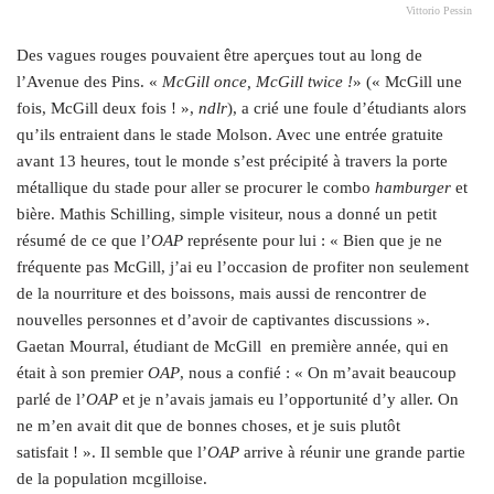
Vittorio Pessin
Des vagues rouges pouvaient être aperçues tout au long de
l’Avenue des Pins. «
McGill once, McGill twice !
» (« McGill une
fois, McGill deux fois ! »,
ndlr
), a crié une foule d’étudiants alors
qu’ils entraient dans le stade Molson. Avec une entrée gratuite
avant 13 heures, tout le monde s’est précipité à travers la porte
métallique du stade pour aller se procurer le combo
hamburger
et
bière. Mathis Schilling, simple visiteur, nous a donné un petit
résumé de ce que l’
OAP
représente pour lui : « Bien que je ne
fréquente pas McGill, j’ai eu l’occasion de profiter non seulement
de la nourriture et des boissons, mais aussi de rencontrer de
nouvelles personnes et d’avoir de captivantes discussions ».
Gaetan Mourral, étudiant de McGill
en première année, qui en
était à son premier
OAP
, nous a confié : « On m’avait beaucoup
parlé de l’
OAP
et je n’avais jamais eu l’opportunité d’y aller. On
ne m’en avait dit que de bonnes choses, et je suis plutôt
satisfait ! ». Il semble que l’
OAP
arrive à réunir une grande partie
de la population mcgilloise.