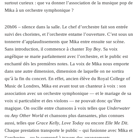
surtout curieux : que va donner l’association de la musique pop de
Mika à un orchestre symphonique ?
20h06 – silence dans la salle. Le chef d’orchestre fait son entrée
suivi des choristes, et l’orchestre entame l’ouverture. C’est sous un
tonnerre d’applaudissements que Mika entre ensuite sur scène.
Sans introduction, il commence à chanter
Toy Boy
. Sa voix
angélique se marie parfaitement avec l’orchestre, et le public est
enchanté dès les premières notes. La voix de Mika nous emporte
dans une autre dimension, dimension de laquelle on ne sortira
qu’à la fin du concert. En effet, ancien élève du Royal College of
Music de Londres, Mika est avant tout un chanteur à voix : son
association avec un orchestre symphonique — et le mariage de sa
voix si particulière et des violons — ne pouvait donc qu’être
magique. On oscille entre chansons à voix telles que
Underwater
ou
Any Other World
et chansons plus dansantes, plus connues
aussi, telles que
Grace Kelly
,
Love Today
ou encore
Elle Me Dit
.
Chaque prestation transporte le public – qui fusionne avec Mika et
l’orchestre – ou le surprend à travers des arrangements